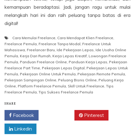
kemampuan beradaptasi. Jadi, jangan ragu untuk mulai
melangkah hari ini dan raih peluang tanpa batas di era
digital!
Cara Memulai Freelance
,
Cara Mendapat Klien Freelance
,
Freelance Pemula
,
Freelance Tanpa Modal
,
Freelance Untuk
Mahasiswa
,
Freelancer Baru
,
Ide Pekerjaan Lepas
,
Ide Usaha Online
Pemula
,
Kerja Dari Rumah
,
Kerja Lepas Kreatif
,
Lowongan Freelance
Pemula
,
Panduan Freelance Online
,
Panduan Kerja Lepas
,
Pekerjaan
Freelance Part Time
,
Pekerjaan Lepas Digital
,
Pekerjaan Lepas Untuk
Pemula
,
Pekerjaan Online Untuk Pemula
,
Pekerjaan Remote Pemula
,
Pekerjaan Sampingan Online
,
Peluang Bisnis Online
,
Peluang Kerja
Online
,
Platform Freelance Pemula
,
Skill Untuk Freelance
,
Tips
Freelance Pemula
,
Tips Sukses Freelance Pemula
SHARE
Facebook
Twitter
Pinterest
Linkedin