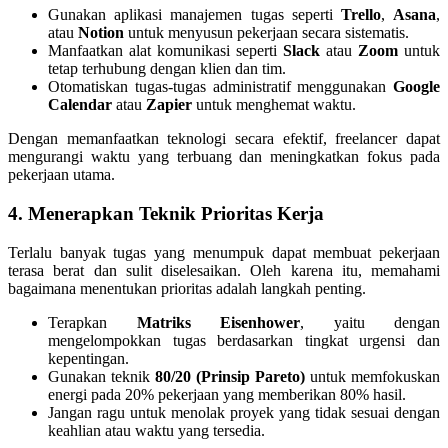
Gunakan aplikasi manajemen tugas seperti
Trello
,
Asana
,
atau
Notion
untuk menyusun pekerjaan secara sistematis.
Manfaatkan alat komunikasi seperti
Slack
atau
Zoom
untuk
tetap terhubung dengan klien dan tim.
Otomatiskan tugas-tugas administratif menggunakan
Google
Calendar
atau
Zapier
untuk menghemat waktu.
Dengan memanfaatkan teknologi secara efektif, freelancer dapat
mengurangi waktu yang terbuang dan meningkatkan fokus pada
pekerjaan utama.
4. Menerapkan Teknik Prioritas Kerja
Terlalu banyak tugas yang menumpuk dapat membuat pekerjaan
terasa berat dan sulit diselesaikan. Oleh karena itu, memahami
bagaimana menentukan prioritas adalah langkah penting.
Terapkan
Matriks Eisenhower
, yaitu dengan
mengelompokkan tugas berdasarkan tingkat urgensi dan
kepentingan.
Gunakan teknik
80/20 (Prinsip Pareto)
untuk memfokuskan
energi pada 20% pekerjaan yang memberikan 80% hasil.
Jangan ragu untuk menolak proyek yang tidak sesuai dengan
keahlian atau waktu yang tersedia.