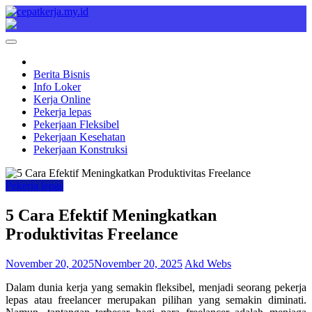
Skip
to
Cepat Kerja
Berita Bisnis
content
Berita Bisnis
Info Loker
Kerja Online
Pekerja lepas
Pekerjaan Fleksibel
Pekerjaan Kesehatan
Pekerjaan Konstruksi
Pekerja lepas
5 Cara Efektif Meningkatkan
Produktivitas Freelance
November 20, 2025
November 20, 2025
Akd Webs
Dalam dunia kerja yang semakin fleksibel, menjadi seorang pekerja
lepas atau freelancer merupakan pilihan yang semakin diminati.