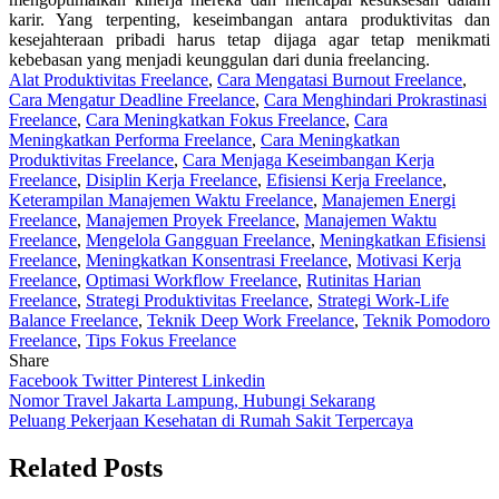
karir. Yang terpenting, keseimbangan antara produktivitas dan
kesejahteraan pribadi harus tetap dijaga agar tetap menikmati
kebebasan yang menjadi keunggulan dari dunia freelancing.
Alat Produktivitas Freelance
,
Cara Mengatasi Burnout Freelance
,
Cara Mengatur Deadline Freelance
,
Cara Menghindari Prokrastinasi
Freelance
,
Cara Meningkatkan Fokus Freelance
,
Cara
Meningkatkan Performa Freelance
,
Cara Meningkatkan
Produktivitas Freelance
,
Cara Menjaga Keseimbangan Kerja
Freelance
,
Disiplin Kerja Freelance
,
Efisiensi Kerja Freelance
,
Keterampilan Manajemen Waktu Freelance
,
Manajemen Energi
Freelance
,
Manajemen Proyek Freelance
,
Manajemen Waktu
Freelance
,
Mengelola Gangguan Freelance
,
Meningkatkan Efisiensi
Freelance
,
Meningkatkan Konsentrasi Freelance
,
Motivasi Kerja
Freelance
,
Optimasi Workflow Freelance
,
Rutinitas Harian
Freelance
,
Strategi Produktivitas Freelance
,
Strategi Work-Life
Balance Freelance
,
Teknik Deep Work Freelance
,
Teknik Pomodoro
Freelance
,
Tips Fokus Freelance
Share
Facebook
Twitter
Pinterest
Linkedin
Navigasi
Nomor Travel Jakarta Lampung, Hubungi Sekarang
Peluang Pekerjaan Kesehatan di Rumah Sakit Terpercaya
pos
Related Posts