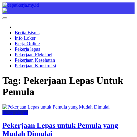
Skip
to
Cepat Kerja
Berita Bisnis
content
Berita Bisnis
Info Loker
Kerja Online
Pekerja lepas
Pekerjaan Fleksibel
Pekerjaan Kesehatan
Pekerjaan Konstruksi
Tag:
Pekerjaan Lepas Untuk
Pemula
Pekerja lepas
Pekerjaan Lepas untuk Pemula yang
Mudah Dimulai