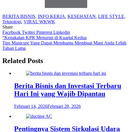
BERITA BISNIS
,
INFO KERJA
,
KESEHATAN
,
LIFE STYLE
,
Teknologi
,
VIRAL WKWK
Share
Facebook
Twitter
Pinterest
Linkedin
Navigasi
“Kenakalan KPR Menurun di Kuartal Kedua
Tips Manicure Yang Dapat Membantu Membuat Mani Anda Lebih
pos
Tahan Lama
Related Posts
Berita Bisnis dan Investasi Terbaru
Hari Ini yang Wajib Dipantau
Februari 14, 2026
Februari 28, 2026
Pentingnya Sistem Sirkulasi Udara