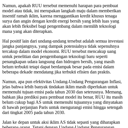
Namun, apakah RUU tersebut memenuhi harapan para pembuat
model atau tidak, ini merupakan langkah maju dalam memberikan
insentif ramah iklim, karena menggantikan kredit khusus tenaga
surya dan angin dengan kredit energi bersih yang lebih luas yang
akan lebih fleksibel bagi pengembang dalam memilih teknologi
mana yang akan diterapkan.
Hal positif lain dari undang-undang tersebut adalah semua investasi
jangka panjangnya, yang dampak potensialnya tidak sepenuhnya
tercakup dalam model ekonomi. RUU tersebut mencakup uang
untuk penelitian dan pengembangan teknologi baru seperti
penangkapan udara langsung dan hidrogen bersih, yang masih
belum terbukti tetapi dapat berdampak besar pada emisi dalam
beberapa dekade mendatang jika terbukti efisien dan praktis.
Namun, apa pun efektivitas Undang-Undang Pengurangan Inflasi,
jelas bahwa lebih banyak tindakan iklim masih diperlukan untuk
memenuhi tujuan emisi pada tahun 2030 dan seterusnya. Memang,
bahkan jika prediksi para pembuat model itu benar, RUU itu masih
belum cukup bagi AS untuk memenuhi tujuannya yang dinyatakan
di bawah perjanjian Paris untuk mengurangi emisi hingga setengah
dari tingkat 2005 pada tahun 2030.
Jalan ke depan untuk aksi iklim AS tidak sepasti yang diharapkan
beberapa orang. Tetapi dengan Undang-Undang Pengurangan