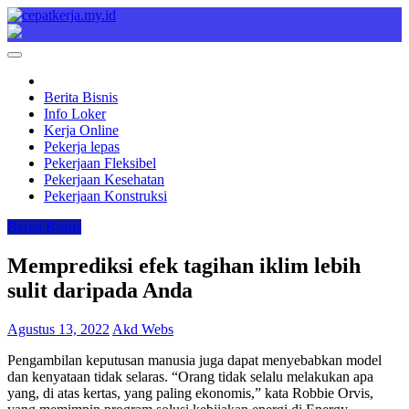
Skip
to
Cepat Kerja
Berita Bisnis
content
Berita Bisnis
Info Loker
Kerja Online
Pekerja lepas
Pekerjaan Fleksibel
Pekerjaan Kesehatan
Pekerjaan Konstruksi
Berita Bisnis
Memprediksi efek tagihan iklim lebih
sulit daripada Anda
Agustus 13, 2022
Akd Webs
Pengambilan keputusan manusia juga dapat menyebabkan model
dan kenyataan tidak selaras. “Orang tidak selalu melakukan apa
yang, di atas kertas, yang paling ekonomis,” kata Robbie Orvis,