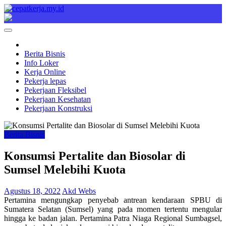
Skip
to
Cepat Kerja
Berita Bisnis
content
Berita Bisnis
Info Loker
Kerja Online
Pekerja lepas
Pekerjaan Fleksibel
Pekerjaan Kesehatan
Pekerjaan Konstruksi
Berita Bisnis
Konsumsi Pertalite dan Biosolar di
Sumsel Melebihi Kuota
Agustus 18, 2022
Akd Webs
Pertamina mengungkap penyebab antrean kendaraan SPBU di
Sumatera Selatan (Sumsel) yang pada momen tertentu mengular
hingga ke badan jalan. Pertamina Patra Niaga Regional Sumbagsel,