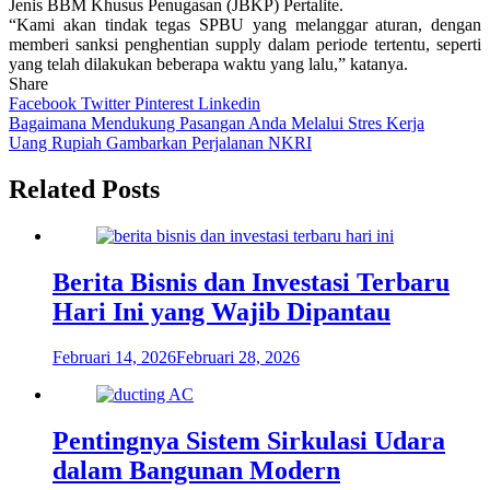
Jenis BBM Khusus Penugasan (JBKP) Pertalite.
“Kami akan tindak tegas SPBU yang melanggar aturan, dengan
memberi sanksi penghentian supply dalam periode tertentu, seperti
yang telah dilakukan beberapa waktu yang lalu,” katanya.
Share
Facebook
Twitter
Pinterest
Linkedin
Navigasi
Bagaimana Mendukung Pasangan Anda Melalui Stres Kerja
Uang Rupiah Gambarkan Perjalanan NKRI
pos
Related Posts
Berita Bisnis dan Investasi Terbaru
Hari Ini yang Wajib Dipantau
Februari 14, 2026
Februari 28, 2026
Pentingnya Sistem Sirkulasi Udara
dalam Bangunan Modern