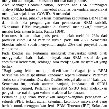
menyebut ada lonjakan konsumsi biosolar dan pertalite.
Area Manager Communication, Relation and CSR Sumbagsel
Tjahyo Nikho Indrawan, menyebut aktivitas berkendara masyarakat
meningkat sejak kasus COVID-19 melandai.
Pada kondisi ini, pihaknya terus memastikan kebutuhan BBM aman
dan tidak ada pengurangan dan pembatasan BBM subsidi.
“Konsumsi BBM masyarakat di Sumsel meningkat,” tuturnya
melalui keterangan tertulis, Kamis (18/8).
Konsumsi bahan bakar jenis pertalite telah melebihi 23% dari
proyeksi kuota BBM Pertalite subsidi pada Juli 2022. Sementara
biosolar subsidi sudah menyentuh angka 20% dari proyeksi bulan
yang sama.
Pada kondisi ini, Pertamina mengajak masyarakat untuk bijak
menggunakan bahan bakar minyak atau BBM sesuai dengan
spesifikasi kendaraan, sehingga bisa menjangkau masyarakat yang
berhak.
“Bagi yang lebih mampu, disediakan berbagai jenis BBM
berkualitas sesuai spesifikasi kendaraan seperti Pertamax, Pertamax
Turbo serta Pertamina Dex dan Dexlite, sebagai alternatif,” katanya.
Sementara itu, terkait antrean panjang kendaraan di SPBU
Martapura, Sumsel, Pertamina menyebut SPBU telah melakukan
pengisian sesuai dengan volume maksimal kendaraan.
Pertamina juga telah melakukan langkah-langkah penegasan ke
seluruh SPBU terkait aturan ketentuan kelompok masyarakat yang
berhak untuk menggunakan Jenis BBM Tertentu (JBT) Solar dan