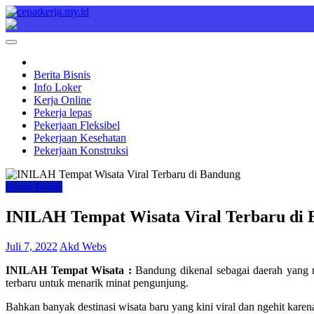
Skip
to
Cepat Kerja
Berita Bisnis
content
Berita Bisnis
Info Loker
Kerja Online
Pekerja lepas
Pekerjaan Fleksibel
Pekerjaan Kesehatan
Pekerjaan Konstruksi
Berita Bisnis
INILAH Tempat Wisata Viral Terbaru di
Juli 7, 2022
Akd Webs
INILAH Tempat Wisata :
Bandung dikenal sebagai daerah yang m
terbaru untuk menarik minat pengunjung.
Bahkan banyak destinasi wisata baru yang kini viral dan ngehit karena