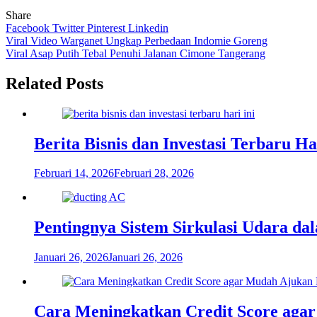
Share
Facebook
Twitter
Pinterest
Linkedin
Navigasi
Viral Video Warganet Ungkap Perbedaan Indomie Goreng
Viral Asap Putih Tebal Penuhi Jalanan Cimone Tangerang
pos
Related Posts
Berita Bisnis dan Investasi Terbaru H
Februari 14, 2026
Februari 28, 2026
Pentingnya Sistem Sirkulasi Udara d
Januari 26, 2026
Januari 26, 2026
Cara Meningkatkan Credit Score aga