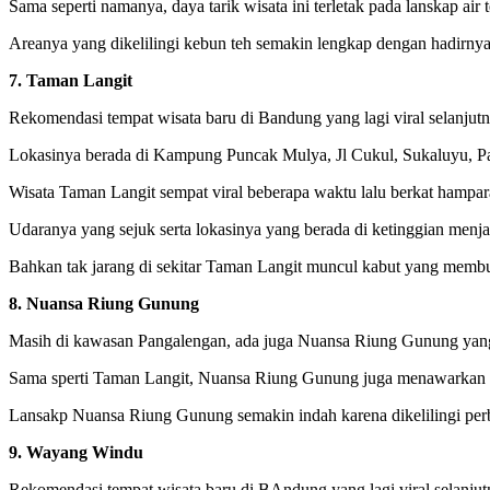
Sama seperti namanya, daya tarik wisata ini terletak pada lanskap a
Areanya yang dikelilingi kebun teh semakin lengkap dengan hadirnya s
7. Taman Langit
Rekomendasi tempat wisata baru di Bandung yang lagi viral selanjut
Lokasinya berada di Kampung Puncak Mulya, Jl Cukul, Sukaluyu, P
Wisata Taman Langit sempat viral beberapa waktu lalu berkat hampa
Udaranya yang sejuk serta lokasinya yang berada di ketinggian menja
Bahkan tak jarang di sekitar Taman Langit muncul kabut yang membu
8. Nuansa Riung Gunung
Masih di kawasan Pangalengan, ada juga Nuansa Riung Gunung yang s
Sama sperti Taman Langit, Nuansa Riung Gunung juga menawarkan p
Lansakp Nuansa Riung Gunung semakin indah karena dikelilingi pe
9. Wayang Windu
Rekomendasi tempat wisata baru di BAndung yang lagi viral selanj