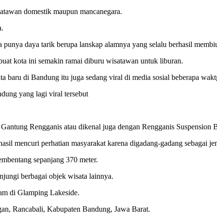
wisatawan domestik maupun mancanegara.
a.
unya daya tarik berupa lanskap alamnya yang selalu berhasil membius
uat kota ini semakin ramai diburu wisatawan untuk liburan.
baru di Bandung itu juga sedang viral di media sosial beberapa wakt
ung yang lagi viral tersebut
n Gantung Rengganis atau dikenal juga dengan Rengganis Suspension B
asil mencuri perhatian masyarakat karena digadang-gadang sebagai je
mbentang sepanjang 370 meter.
ungi berbagai objek wisata lainnya.
am di Glamping Lakeside.
gan, Rancabali, Kabupaten Bandung, Jawa Barat.