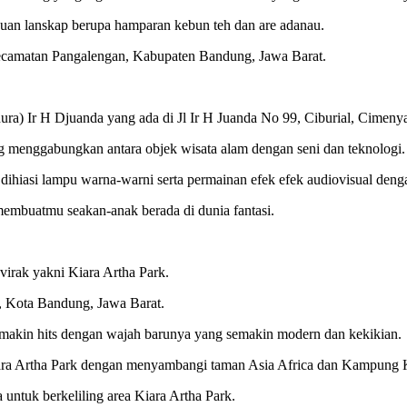
an lanskap berupa hamparan kebun teh dan are adanau.
ecamatan Pangalengan, Kabupaten Bandung, Jawa Barat.
ra) Ir H Djuanda yang ada di Jl Ir H Juanda No 99, Ciburial, Cimen
 menggabungkan antara objek wisata alam dengan seni dan teknologi.
ihiasi lampu warna-warni serta permainan efek efek audiovisual denga
membuatmu seakan-anak berada di dunia fantasi.
virak yakni Kiara Artha Park.
, Kota Bandung, Jawa Barat.
emakin hits dengan wajah barunya yang semakin modern dan kekikian.
iara Artha Park dengan menyambangi taman Asia Africa dan Kampung 
a untuk berkeliling area Kiara Artha Park.