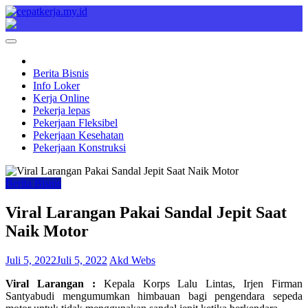
Skip
to
Cepat Kerja
Berita Bisnis
content
Berita Bisnis
Info Loker
Kerja Online
Pekerja lepas
Pekerjaan Fleksibel
Pekerjaan Kesehatan
Pekerjaan Konstruksi
Berita Bisnis
Viral Larangan Pakai Sandal Jepit Saat
Naik Motor
Juli 5, 2022
Juli 5, 2022
Akd Webs
Viral Larangan :
Kepala Korps Lalu Lintas, Irjen Firman
Santyabudi mengumumkan himbauan bagi pengendara sepeda