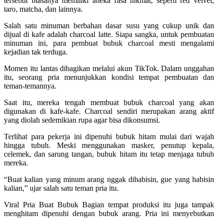
tersebut biasanya memiliki aneka rasa nikmat, seperti red velvet,
taro, matcha, dan lainnya.
Salah satu minuman berbahan dasar susu yang cukup unik dan
dijual di kafe adalah charcoal latte. Siapa sangka, untuk pembuatan
minuman ini, para pembuat bubuk charcoal mesti mengalami
kejadian tak terduga.
Momen itu lantas dibagikan melalui akun TikTok. Dalam unggahan
itu, seorang pria menunjukkan kondisi tempat pembuatan dan
teman-temannya.
Saat itu, mereka tengah membuat bubuk charcoal yang akan
digunakan di kafe-kafe. Charcoal sendiri merupakan arang aktif
yang diolah sedemikian rupa agar bisa dikonsumsi.
Terlihat para pekerja ini dipenuhi bubuk hitam mulai dari wajah
hingga tubuh. Meski menggunakan masker, penutup kepala,
celemek, dan sarung tangan, bubuk hitam itu tetap menjaga tubuh
mereka.
“Buat kalian yang minum arang nggak dihabisin, gue yang habisin
kalian,” ujar salah satu teman pria itu.
Viral Pria Buat Bubuk Bagian tempat produksi itu juga tampak
menghitam dipenuhi dengan bubuk arang. Pria ini menyebutkan