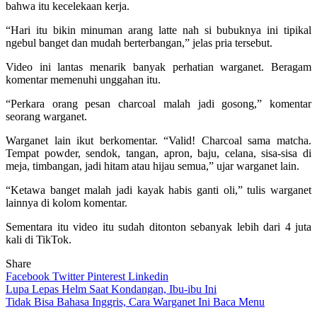
bahwa itu kecelekaan kerja.
“Hari itu bikin minuman arang latte nah si bubuknya ini tipikal
ngebul banget dan mudah berterbangan,” jelas pria tersebut.
Video ini lantas menarik banyak perhatian warganet. Beragam
komentar memenuhi unggahan itu.
“Perkara orang pesan charcoal malah jadi gosong,” komentar
seorang warganet.
Warganet lain ikut berkomentar. “Valid! Charcoal sama matcha.
Tempat powder, sendok, tangan, apron, baju, celana, sisa-sisa di
meja, timbangan, jadi hitam atau hijau semua,” ujar warganet lain.
“Ketawa banget malah jadi kayak habis ganti oli,” tulis warganet
lainnya di kolom komentar.
Sementara itu video itu sudah ditonton sebanyak lebih dari 4 juta
kali di TikTok.
Share
Facebook
Twitter
Pinterest
Linkedin
Navigasi
Lupa Lepas Helm Saat Kondangan, Ibu-ibu Ini
Tidak Bisa Bahasa Inggris, Cara Warganet Ini Baca Menu
pos