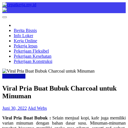
Skip
to
Cepat Kerja
Berita Bisnis
content
Berita Bisnis
Info Loker
Kerja Online
Pekerja lepas
Pekerjaan Fleksibel
Pekerjaan Kesehatan
Pekerjaan Konstruksi
Berita Bisnis
Viral Pria Buat Bubuk Charcoal untuk
Minuman
Juni 30, 2022
Akd Webs
Viral Pria Buat Bubuk :
Selain menjual kopi, kafe juga memiliki
varian minuman dengan bahan dasar susu. Minuman-minuman