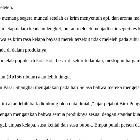
eleleh.
sap memang segera muncul setelah es krim menyentuh api, dan aroma mak
im tetap dalam keadaan lengket, bukan meleleh menjadi cair seperti es k
a es krim rasa kelapa baysalt merek tersebut tidak meleleh pada suhu 3
ada di dalam produknya.
telah populer di kota-kota besar di seluruh daratan, meskipun harganya
an (Rp156 ribuan) atau lebih tinggi.
n Pasar Shanghai mengatakan pada hari Selasa bahwa mereka mengetahu
n ini akan lebih baik didukung oleh data ilmiah,” ujar pejabat Biro 
dengan mengatakan bahwa semua produknya sesuai dengan standar kualit
al, ampas kelapa, susu kental dan susu bubuk. Empat puluh persen dar