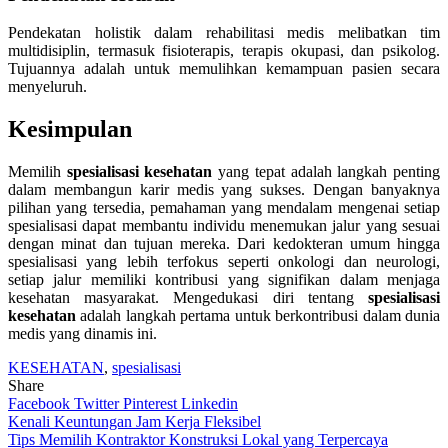
Pendekatan holistik dalam rehabilitasi medis melibatkan tim
multidisiplin, termasuk fisioterapis, terapis okupasi, dan psikolog.
Tujuannya adalah untuk memulihkan kemampuan pasien secara
menyeluruh.
Kesimpulan
Memilih
spesialisasi kesehatan
yang tepat adalah langkah penting
dalam membangun karir medis yang sukses. Dengan banyaknya
pilihan yang tersedia, pemahaman yang mendalam mengenai setiap
spesialisasi dapat membantu individu menemukan jalur yang sesuai
dengan minat dan tujuan mereka. Dari kedokteran umum hingga
spesialisasi yang lebih terfokus seperti onkologi dan neurologi,
setiap jalur memiliki kontribusi yang signifikan dalam menjaga
kesehatan masyarakat. Mengedukasi diri tentang
spesialisasi
kesehatan
adalah langkah pertama untuk berkontribusi dalam dunia
medis yang dinamis ini.
KESEHATAN
,
spesialisasi
Share
Facebook
Twitter
Pinterest
Linkedin
Navigasi
Kenali Keuntungan Jam Kerja Fleksibel
Tips Memilih Kontraktor Konstruksi Lokal yang Terpercaya