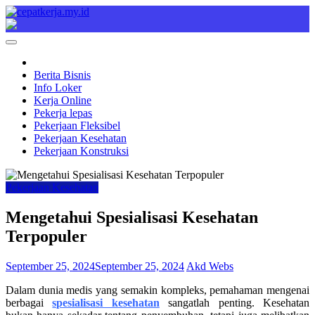
Skip
to
Cepat Kerja
Berita Bisnis
content
Berita Bisnis
Info Loker
Kerja Online
Pekerja lepas
Pekerjaan Fleksibel
Pekerjaan Kesehatan
Pekerjaan Konstruksi
Pekerjaan Kesehatan
Mengetahui Spesialisasi Kesehatan
Terpopuler
September 25, 2024
September 25, 2024
Akd Webs
Dalam dunia medis yang semakin kompleks, pemahaman mengenai
berbagai
spesialisasi kesehatan
sangatlah penting. Kesehatan