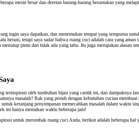
beberapa mesin besar dan deretan barang-barang berantakan yang melapis
yang ingin saya dapatkan, dan menemukan tempat yang sempurna untuk
alu berani, tetapi saya sadar bahwa ruang cuci adalah cara yang aman
isa menutup pintu dan tidak ada yang tahu. Itu juga merupakan alasan 
Saya
 terinspirasi oleh tumbuhan hijau yang cantik ini, dan dampaknya l
satunya masalah? Rak yang penuh dengan kebutuhan cucian membuat 
arget untuk keranjang penyimpanan memecahkan masalah dalam waktu s
yek ini hanya memakan waktu beberapa jam!
nspirasi untuk merombak ruang cuci Anda, berikut adalah beberapa hal