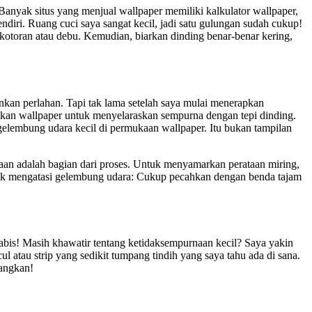
nyak situs yang menjual wallpaper memiliki kalkulator wallpaper,
iri. Ruang cuci saya sangat kecil, jadi satu gulungan sudah cukup!
toran atau debu. Kemudian, biarkan dinding benar-benar kering,
nkan perlahan. Tapi tak lama setelah saya mulai menerapkan
patkan wallpaper untuk menyelaraskan sempurna dengan tepi dinding.
embung udara kecil di permukaan wallpaper. Itu bukan tampilan
aan adalah bagian dari proses. Untuk menyamarkan perataan miring,
ntuk mengatasi gelembung udara: Cukup pecahkan dengan benda tajam
habis! Masih khawatir tentang ketidaksempurnaan kecil? Saya yakin
 atau strip yang sedikit tumpang tindih yang saya tahu ada di sana.
nangkan!