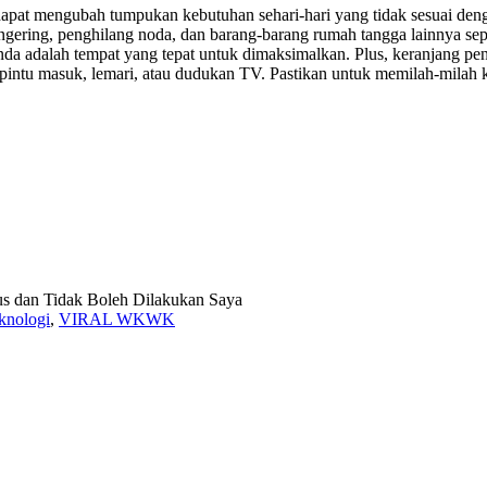
dapat mengubah tumpukan kebutuhan sehari-hari yang tidak sesuai deng
gering, penghilang noda, dan barang-barang rumah tangga lainnya sepe
da adalah tempat yang tepat untuk dimaksimalkan. Plus, keranjang pe
ti pintu masuk, lemari, atau dudukan TV. Pastikan untuk memilah-mil
s dan Tidak Boleh Dilakukan Saya
knologi
,
VIRAL WKWK