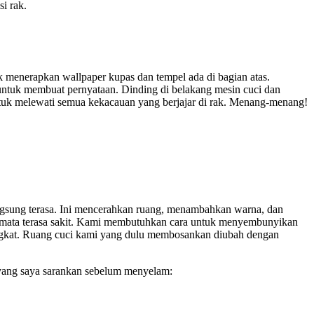
i rak.
 menerapkan wallpaper kupas dan tempel ada di bagian atas.
 untuk membuat pernyataan. Dinding di belakang mesin cuci dan
untuk melewati semua kekacauan yang berjajar di rak. Menang-menang!
angsung terasa. Ini mencerahkan ruang, menambahkan warna, dan
mata terasa sakit. Kami membutuhkan cara untuk menyembunyikan
ingkat. Ruang cuci kami yang dulu membosankan diubah dengan
 yang saya sarankan sebelum menyelam: