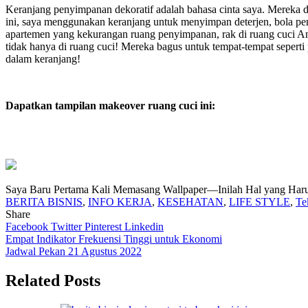
Keranjang penyimpanan dekoratif adalah bahasa cinta saya. Mereka 
ini, saya menggunakan keranjang untuk menyimpan deterjen, bola pen
apartemen yang kekurangan ruang penyimpanan, rak di ruang cuci An
tidak hanya di ruang cuci! Mereka bagus untuk tempat-tempat seper
dalam keranjang!
Dapatkan tampilan makeover ruang cuci ini:
Saya Baru Pertama Kali Memasang Wallpaper—Inilah Hal yang Haru
BERITA BISNIS
,
INFO KERJA
,
KESEHATAN
,
LIFE STYLE
,
Te
Share
Facebook
Twitter
Pinterest
Linkedin
Navigasi
Empat Indikator Frekuensi Tinggi untuk Ekonomi
Jadwal Pekan 21 Agustus 2022
pos
Related Posts