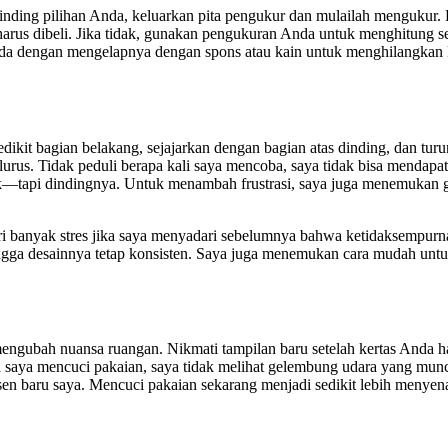
ing pilihan Anda, keluarkan pita pengukur dan mulailah mengukur. Ba
s dibeli. Jika tidak, gunakan pengukuran Anda untuk menghitung send
 dengan mengelapnya dengan spons atau kain untuk menghilangkan ko
kit bagian belakang, sejajarkan dengan bagian atas dinding, dan turu
u lurus. Tidak peduli berapa kali saya mencoba, saya tidak bisa menda
tapi dindingnya. Untuk menambah frustrasi, saya juga menemukan gel
ri banyak stres jika saya menyadari sebelumnya bahwa ketidaksempurn
ehingga desainnya tetap konsisten. Saya juga menemukan cara mudah u
 mengubah nuansa ruangan. Nikmati tampilan baru setelah kertas Anda 
 saya mencuci pakaian, saya tidak melihat gelembung udara yang muncul
sen baru saya. Mencuci pakaian sekarang menjadi sedikit lebih menye