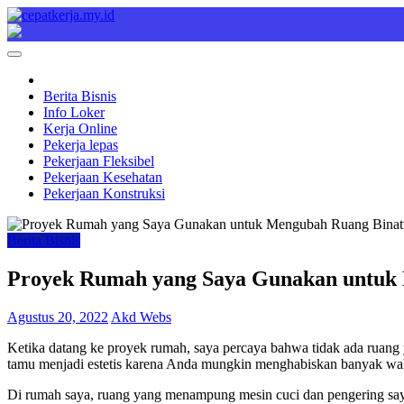
Skip
to
Cepat Kerja
Berita Bisnis
content
Berita Bisnis
Info Loker
Kerja Online
Pekerja lepas
Pekerjaan Fleksibel
Pekerjaan Kesehatan
Pekerjaan Konstruksi
Berita Bisnis
Proyek Rumah yang Saya Gunakan untuk
Agustus 20, 2022
Akd Webs
Ketika datang ke proyek rumah, saya percaya bahwa tidak ada ruang 
tamu menjadi estetis karena Anda mungkin menghabiskan banyak waktu
Di rumah saya, ruang yang menampung mesin cuci dan pengering saya 