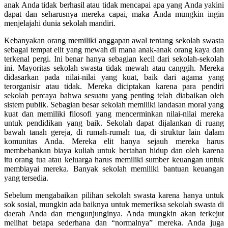
anak Anda tidak berhasil atau tidak mencapai apa yang Anda yakini
dapat dan seharusnya mereka capai, maka Anda mungkin ingin
menjelajahi dunia sekolah mandiri.
Kebanyakan orang memiliki anggapan awal tentang sekolah swasta
sebagai tempat elit yang mewah di mana anak-anak orang kaya dan
terkenal pergi. Ini benar hanya sebagian kecil dari sekolah-sekolah
ini. Mayoritas sekolah swasta tidak mewah atau canggih. Mereka
didasarkan pada nilai-nilai yang kuat, baik dari agama yang
terorganisir atau tidak. Mereka diciptakan karena para pendiri
sekolah percaya bahwa sesuatu yang penting telah diabaikan oleh
sistem publik. Sebagian besar sekolah memiliki landasan moral yang
kuat dan memiliki filosofi yang mencerminkan nilai-nilai mereka
untuk pendidikan yang baik. Sekolah dapat dijalankan di ruang
bawah tanah gereja, di rumah-rumah tua, di struktur lain dalam
komunitas Anda. Mereka elit hanya sejauh mereka harus
membebankan biaya kuliah untuk bertahan hidup dan oleh karena
itu orang tua atau keluarga harus memiliki sumber keuangan untuk
membiayai mereka. Banyak sekolah memiliki bantuan keuangan
yang tersedia.
Sebelum mengabaikan pilihan sekolah swasta karena hanya untuk
sok sosial, mungkin ada baiknya untuk memeriksa sekolah swasta di
daerah Anda dan mengunjunginya. Anda mungkin akan terkejut
melihat betapa sederhana dan “normalnya” mereka. Anda juga