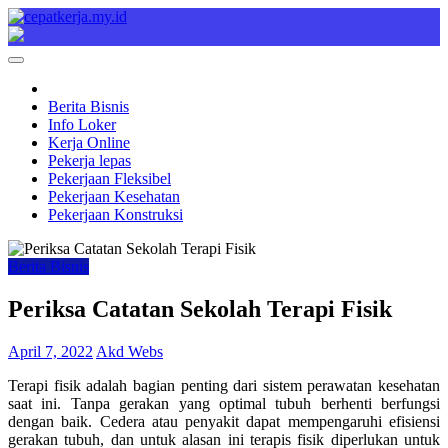
Skip
to
Cepat Kerja
Berita Bisnis
content
Berita Bisnis
Info Loker
Kerja Online
Pekerja lepas
Pekerjaan Fleksibel
Pekerjaan Kesehatan
Pekerjaan Konstruksi
Berita Bisnis
Periksa Catatan Sekolah Terapi Fisik
April 7, 2022
Akd Webs
Terapi fisik adalah bagian penting dari sistem perawatan kesehatan
saat ini. Tanpa gerakan yang optimal tubuh berhenti berfungsi
dengan baik. Cedera atau penyakit dapat mempengaruhi efisiensi
gerakan tubuh, dan untuk alasan ini terapis fisik diperlukan untuk