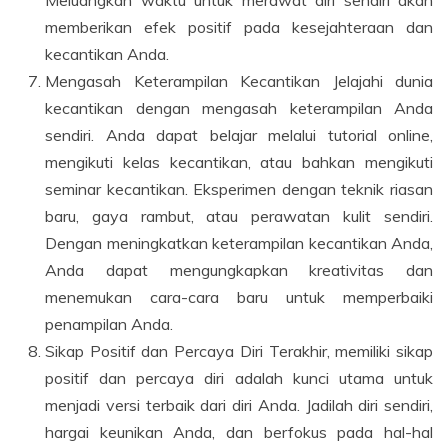
Meluangkan waktu untuk merawat diri sendiri akan
memberikan efek positif pada kesejahteraan dan
kecantikan Anda.
Mengasah Keterampilan Kecantikan Jelajahi dunia
kecantikan dengan mengasah keterampilan Anda
sendiri. Anda dapat belajar melalui tutorial online,
mengikuti kelas kecantikan, atau bahkan mengikuti
seminar kecantikan. Eksperimen dengan teknik riasan
baru, gaya rambut, atau perawatan kulit sendiri.
Dengan meningkatkan keterampilan kecantikan Anda,
Anda dapat mengungkapkan kreativitas dan
menemukan cara-cara baru untuk memperbaiki
penampilan Anda.
Sikap Positif dan Percaya Diri Terakhir, memiliki sikap
positif dan percaya diri adalah kunci utama untuk
menjadi versi terbaik dari diri Anda. Jadilah diri sendiri,
hargai keunikan Anda, dan berfokus pada hal-hal