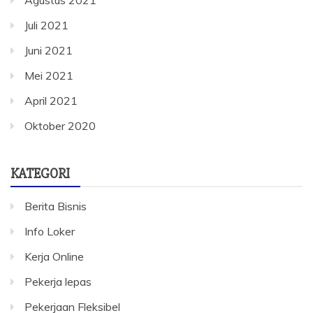
Agustus 2021
Juli 2021
Juni 2021
Mei 2021
April 2021
Oktober 2020
KATEGORI
Berita Bisnis
Info Loker
Kerja Online
Pekerja lepas
Pekerjaan Fleksibel