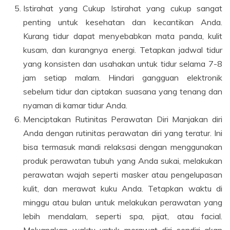
Istirahat yang Cukup Istirahat yang cukup sangat
penting untuk kesehatan dan kecantikan Anda.
Kurang tidur dapat menyebabkan mata panda, kulit
kusam, dan kurangnya energi. Tetapkan jadwal tidur
yang konsisten dan usahakan untuk tidur selama 7-8
jam setiap malam. Hindari gangguan elektronik
sebelum tidur dan ciptakan suasana yang tenang dan
nyaman di kamar tidur Anda.
Menciptakan Rutinitas Perawatan Diri Manjakan diri
Anda dengan rutinitas perawatan diri yang teratur. Ini
bisa termasuk mandi relaksasi dengan menggunakan
produk perawatan tubuh yang Anda sukai, melakukan
perawatan wajah seperti masker atau pengelupasan
kulit, dan merawat kuku Anda. Tetapkan waktu di
minggu atau bulan untuk melakukan perawatan yang
lebih mendalam, seperti spa, pijat, atau facial.