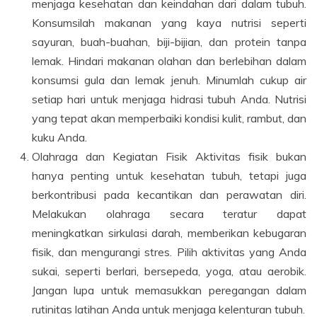
menjaga kesehatan dan keindahan dari dalam tubuh.
Konsumsilah makanan yang kaya nutrisi seperti
sayuran, buah-buahan, biji-bijian, dan protein tanpa
lemak. Hindari makanan olahan dan berlebihan dalam
konsumsi gula dan lemak jenuh. Minumlah cukup air
setiap hari untuk menjaga hidrasi tubuh Anda. Nutrisi
yang tepat akan memperbaiki kondisi kulit, rambut, dan
kuku Anda.
Olahraga dan Kegiatan Fisik Aktivitas fisik bukan
hanya penting untuk kesehatan tubuh, tetapi juga
berkontribusi pada kecantikan dan perawatan diri.
Melakukan olahraga secara teratur dapat
meningkatkan sirkulasi darah, memberikan kebugaran
fisik, dan mengurangi stres. Pilih aktivitas yang Anda
sukai, seperti berlari, bersepeda, yoga, atau aerobik.
Jangan lupa untuk memasukkan peregangan dalam
rutinitas latihan Anda untuk menjaga kelenturan tubuh.