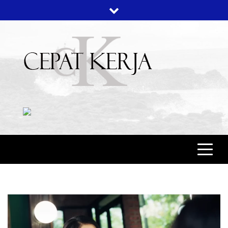
Skip
to
content
CEPAT KERJA
BERITA BISNIS