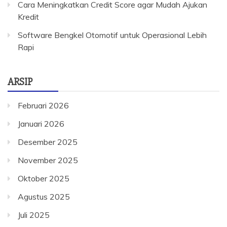
Cara Meningkatkan Credit Score agar Mudah Ajukan
Kredit
Software Bengkel Otomotif untuk Operasional Lebih
Rapi
ARSIP
Februari 2026
Januari 2026
Desember 2025
November 2025
Oktober 2025
Agustus 2025
Juli 2025