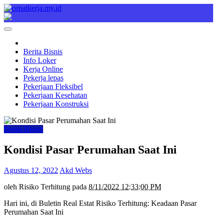
Skip
to
Cepat Kerja
Berita Bisnis
content
Berita Bisnis
Info Loker
Kerja Online
Pekerja lepas
Pekerjaan Fleksibel
Pekerjaan Kesehatan
Pekerjaan Konstruksi
Berita Bisnis
Kondisi Pasar Perumahan Saat Ini
Agustus 12, 2022
Akd Webs
oleh
Risiko Terhitung pada
8/11/2022 12:33:00 PM
Hari ini, di Buletin Real Estat Risiko Terhitung: Keadaan Pasar
Perumahan Saat Ini