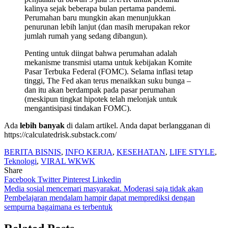
kalinya sejak beberapa bulan pertama pandemi.
Perumahan baru mungkin akan menunjukkan
penurunan lebih lanjut (dan masih merupakan rekor
jumlah rumah yang sedang dibangun).
Penting untuk diingat bahwa perumahan adalah
mekanisme transmisi utama untuk kebijakan Komite
Pasar Terbuka Federal (FOMC). Selama inflasi tetap
tinggi, The Fed akan terus menaikkan suku bunga –
dan itu akan berdampak pada pasar perumahan
(meskipun tingkat hipotek telah melonjak untuk
mengantisipasi tindakan FOMC).
Ada
lebih banyak
di dalam artikel. Anda dapat berlangganan di
https://calculatedrisk.substack.com/
BERITA BISNIS
,
INFO KERJA
,
KESEHATAN
,
LIFE STYLE
,
Teknologi
,
VIRAL WKWK
Share
Facebook
Twitter
Pinterest
Linkedin
Navigasi
Media sosial mencemari masyarakat. Moderasi saja tidak akan
Pembelajaran mendalam hampir dapat memprediksi dengan
pos
sempurna bagaimana es terbentuk