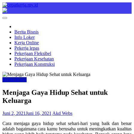
Skip
to
Cepat Kerja
Berita Bisnis
content
Berita Bisnis
Info Loker
Kerja Online
Pekerja lepas
Pekerjaan Fleksibel
Pekerjaan Kesehatan
Pekerjaan Konstruksi
Berita Bisnis
Menjaga Gaya Hidup Sehat untuk
Keluarga
Juni 2, 2021
Juni 16, 2021
Akd Webs
Cara menjaga gaya hidup sehat sehari-hari yang baik dan benar
adalah bagaimana cara kamu berusaha untuk meningkatkan kualitas