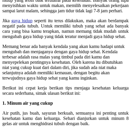
hidup yang lebih baik terutama pada kesehatan. Banyak orang lupa
menyisihkan waktu untuk makan, memilih menyelesaikan pekerjaan
sampai larut malam, sehingga jam tidur tidak lagi 7-8 jam perhari.
Jika
gaya hidup
seperti itu terus dilakukan, maka akan berdampak
negatif pada tubuh. Untuk memiliki tubuh yang sehat ada banyak
cara yang bisa kamu terapkan, namun memang tidak mudah untuk
mengubah gaya hidup yang tidak teratur menjadi gaya hidup sehat.
Memang benar ada banyak kendala yang akan kamu hadapi untuk
mengubah dan menjaganya dengan gaya hidup sehat. Kendala
terbesar adalah rasa malas yang timbul pada diri kamu dan
menyepelekan pentingnya kesehatan. Oleh karena itu dibutuhkan
niat yang cukup kuat dari dalam diri, jika sudah ada niat maka
selanjutnya adalah memiliki kemauan, dengan begitu akan
terwujudnya gaya hidup sehat yang kamu inginkan.
Berikut ini cepat kerja berikan tips menjaga kesehatan keluarga
secara sederhana, simak ulasan berikut ini:
1. Minum air yang cukup
Air putih, jus buah, sayuran berkuah, semuanya ini penting untuk
kesehatan kamu dan keluarga. Sehari dianjurkan untuk minum 8
gelas air untuk menghidrasi tubuh dengan baik.