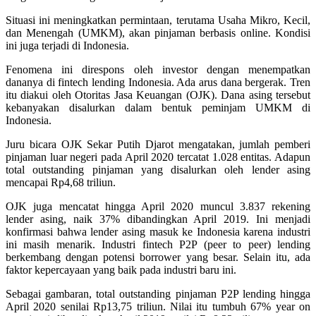
Situasi ini meningkatkan permintaan, terutama Usaha Mikro, Kecil,
dan Menengah (UMKM), akan pinjaman berbasis online. Kondisi
ini juga terjadi di Indonesia.
Fenomena ini direspons oleh investor dengan menempatkan
dananya di fintech lending Indonesia. Ada arus dana bergerak. Tren
itu diakui oleh Otoritas Jasa Keuangan (OJK). Dana asing tersebut
kebanyakan disalurkan dalam bentuk peminjam UMKM di
Indonesia.
Juru bicara OJK Sekar Putih Djarot mengatakan, jumlah pemberi
pinjaman luar negeri pada April 2020 tercatat 1.028 entitas. Adapun
total outstanding pinjaman yang disalurkan oleh lender asing
mencapai Rp4,68 triliun.
OJK juga mencatat hingga April 2020 muncul 3.837 rekening
lender asing, naik 37% dibandingkan April 2019. Ini menjadi
konfirmasi bahwa lender asing masuk ke Indonesia karena industri
ini masih menarik. Industri fintech P2P (peer to peer) lending
berkembang dengan potensi borrower yang besar. Selain itu, ada
faktor kepercayaan yang baik pada industri baru ini.
Sebagai gambaran, total outstanding pinjaman P2P lending hingga
April 2020 senilai Rp13,75 triliun. Nilai itu tumbuh 67% year on