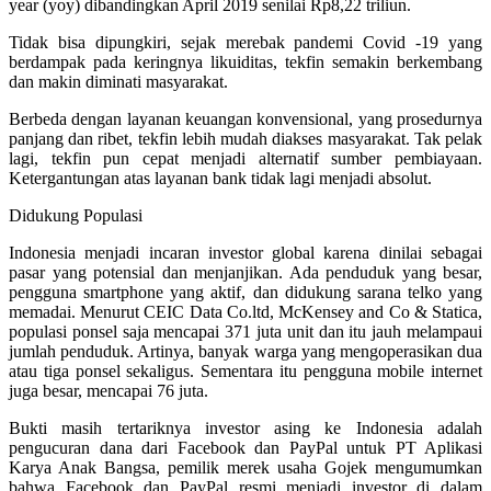
year (yoy) dibandingkan April 2019 senilai Rp8,22 triliun.
Tidak bisa dipungkiri, sejak merebak pandemi Covid -19 yang
berdampak pada keringnya likuiditas, tekfin semakin berkembang
dan makin diminati masyarakat.
Berbeda dengan layanan keuangan konvensional, yang prosedurnya
panjang dan ribet, tekfin lebih mudah diakses masyarakat. Tak pelak
lagi, tekfin pun cepat menjadi alternatif sumber pembiayaan.
Ketergantungan atas layanan bank tidak lagi menjadi absolut.
Didukung Populasi
Indonesia menjadi incaran investor global karena dinilai sebagai
pasar yang potensial dan menjanjikan. Ada penduduk yang besar,
pengguna smartphone yang aktif, dan didukung sarana telko yang
memadai. Menurut CEIC Data Co.ltd, McKensey and Co & Statica,
populasi ponsel saja mencapai 371 juta unit dan itu jauh melampaui
jumlah penduduk. Artinya, banyak warga yang mengoperasikan dua
atau tiga ponsel sekaligus. Sementara itu pengguna mobile internet
juga besar, mencapai 76 juta.
Bukti masih tertariknya investor asing ke Indonesia adalah
pengucuran dana dari Facebook dan PayPal untuk PT Aplikasi
Karya Anak Bangsa, pemilik merek usaha Gojek mengumumkan
bahwa Facebook dan PayPal resmi menjadi investor di dalam