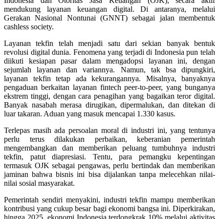
Indonesia dan Otoritas Jasa Keuangan (OJK), secara aktif
mendukung layanan keuangan digital. Di antaranya, melalui
Gerakan Nasional Nontunai (GNNT) sebagai jalan membentuk
cashless society.
Layanan tekfin telah menjadi satu dari sekian banyak bentuk
revolusi digital dunia. Fenomena yang terjadi di Indonesia pun telah
diikuti kesiapan pasar dalam mengadopsi layanan ini, dengan
sejumlah layanan dan variannya. Namun, tak bsa dipungkiri,
layanan tekfin tetap ada kekurangannya. Misalnya, banyaknya
pengaduan berkaitan layanan fintech peer-to-peer, yang bunganya
ekstrem tinggi, dengan cara penagihan yang bagaikan teror digital.
Banyak nasabah merasa dirugikan, dipermalukan, dan ditekan di
luar takaran. Aduan yang masuk mencapai 1.330 kasus.
Terlepas masih ada persoalan moral di industri ini, yang tentunya
perlu terus dilakukan perbaikan, keberanian pemerintah
mengembangkan dan memberikan peluang tumbuhnya industri
tekfin, patut diapresiasi. Tentu, para pemangku kepentingan
termasuk OJK sebagai pengawas, perlu bertindak dan memberikan
jaminan bahwa bisnis ini bisa dijalankan tanpa melecehkan nilai-
nilai sosial masyarakat.
Pemerintah sendiri menyakini, industri tekfin mampu memberikan
kontribusi yang cukup besar bagi ekonomi bangsa ini. Diperkirakan,
hingga 2025, ekonomi Indonesia terdongkrak 10% melalui aktivitas