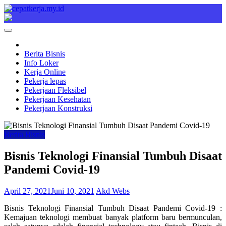
Skip
to
Cepat Kerja
Berita Bisnis
content
Berita Bisnis
Info Loker
Kerja Online
Pekerja lepas
Pekerjaan Fleksibel
Pekerjaan Kesehatan
Pekerjaan Konstruksi
Berita Bisnis
Bisnis Teknologi Finansial Tumbuh Disaat
Pandemi Covid-19
April 27, 2021
Juni 10, 2021
Akd Webs
Bisnis Teknologi Finansial Tumbuh Disaat Pandemi Covid-19 :
Kemajuan teknologi membuat banyak platform baru bermunculan,