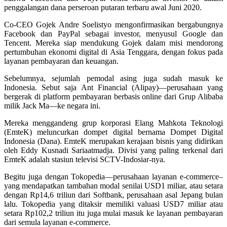
penggalangan dana perseroan putaran terbaru awal Juni 2020.
Co-CEO Gojek Andre Soelistyo mengonfirmasikan bergabungnya
Facebook dan PayPal sebagai investor, menyusul Google dan
Tencent. Mereka siap mendukung Gojek dalam misi mendorong
pertumbuhan ekonomi digital di Asia Tenggara, dengan fokus pada
layanan pembayaran dan keuangan.
Sebelumnya, sejumlah pemodal asing juga sudah masuk ke
Indonesia. Sebut saja Ant Financial (Alipay)—perusahaan yang
bergerak di platform pembayaran berbasis online dari Grup Alibaba
milik Jack Ma—ke negara ini.
Mereka menggandeng grup korporasi Elang Mahkota Teknologi
(EmteK) meluncurkan dompet digital bernama Dompet Digital
Indonesia (Dana). EmteK merupakan kerajaan bisnis yang didirikan
oleh Eddy Kusnadi Sariaatmadja. Divisi yang paling terkenal dari
EmteK adalah stasiun televisi SCTV-Indosiar-nya.
Begitu juga dengan Tokopedia—perusahaan layanan e-commerce–
yang mendapatkan tambahan modal senilai USD1 miliar, atau setara
dengan Rp14,6 triliun dari Softbank, perusahaan asal Jepang bulan
lalu. Tokopedia yang ditaksir memiliki valuasi USD7 miliar atau
setara Rp102,2 triliun itu juga mulai masuk ke layanan pembayaran
dari semula layanan e-commerce.