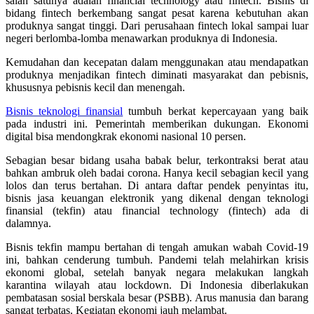
salah satunya adalah financial technology atau fintech. Bisnis di
bidang fintech berkembang sangat pesat karena kebutuhan akan
produknya sangat tinggi. Dari perusahaan fintech lokal sampai luar
negeri berlomba-lomba menawarkan produknya di Indonesia.
Kemudahan dan kecepatan dalam menggunakan atau mendapatkan
produknya menjadikan fintech diminati masyarakat dan pebisnis,
khususnya pebisnis kecil dan menengah.
Bisnis teknologi finansial
tumbuh berkat kepercayaan yang baik
pada industri ini. Pemerintah memberikan dukungan. Ekonomi
digital bisa mendongkrak ekonomi nasional 10 persen.
Sebagian besar bidang usaha babak belur, terkontraksi berat atau
bahkan ambruk oleh badai corona. Hanya kecil sebagian kecil yang
lolos dan terus bertahan. Di antara daftar pendek penyintas itu,
bisnis jasa keuangan elektronik yang dikenal dengan teknologi
finansial (tekfin) atau financial technology (fintech) ada di
dalamnya.
Bisnis tekfin mampu bertahan di tengah amukan wabah Covid-19
ini, bahkan cenderung tumbuh. Pandemi telah melahirkan krisis
ekonomi global, setelah banyak negara melakukan langkah
karantina wilayah atau lockdown. Di Indonesia diberlakukan
pembatasan sosial berskala besar (PSBB). Arus manusia dan barang
sangat terbatas. Kegiatan ekonomi jauh melambat.