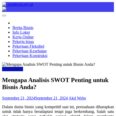
Skip
to
Cepat Kerja
Berita Bisnis
content
Berita Bisnis
Info Loker
Kerja Online
Pekerja lepas
Pekerjaan Fleksibel
Pekerjaan Kesehatan
Pekerjaan Konstruksi
Berita Bisnis
Mengapa Analisis SWOT Penting untuk
Bisnis Anda?
September 21, 2024
September 21, 2024
Akd Webs
Dalam dunia bisnis yang kompetitif saat ini, perusahaan diharapkan
untuk tidak hanya beradaptasi tetapi juga berkembang. Salah satu