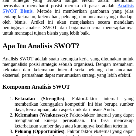
alat strategis yang terbukti sangat efektif dalam membantu
perusahaan memahami posisi mereka di pasar adalah
Analisis
SWOT Bisnis
. Metode ini memberikan gambaran yang jelas
tentang kekuatan, kelemahan, peluang, dan ancaman yang dihadapi
oleh bisnis. Artikel ini akan menjelaskan secara mendalam
pentingnya analisis SWOT dan bagaimana cara menerapkannya
untuk mencapai tujuan bisnis yang lebih baik.
Apa Itu Analisis SWOT?
Analisis SWOT adalah suatu kerangka kerja yang digunakan untuk
menganalisis posisi strategis sebuah organisasi. Dengan memahami
kekuatan dan kelemahan internal serta peluang dan ancaman
eksternal, perusahaan dapat merumuskan strategi yang lebih efektif.
Komponen Analisis SWOT
Kekuatan (Strengths)
: Faktor-faktor internal yang
memberikan keunggulan kompetitif. Ini bisa berupa sumber
daya, kemampuan, atau aspek unik dari bisnis Anda.
Kelemahan (Weaknesses)
: Faktor-faktor internal yang dapat
menghambat kinerja perusahaan. Ini bisa mencakup
keterbatasan sumber daya atau kurangnya keahlian tertentu.
Peluang (Opportunities)
: Faktor-faktor eksternal yang dapat