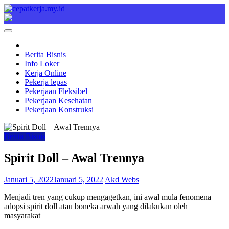
Skip
to
Cepat Kerja
Berita Bisnis
content
Berita Bisnis
Info Loker
Kerja Online
Pekerja lepas
Pekerjaan Fleksibel
Pekerjaan Kesehatan
Pekerjaan Konstruksi
Berita Bisnis
Spirit Doll – Awal Trennya
Januari 5, 2022
Januari 5, 2022
Akd Webs
Menjadi tren yang cukup mengagetkan, ini awal mula fenomena
adopsi spirit doll atau boneka arwah yang dilakukan oleh
masyarakat