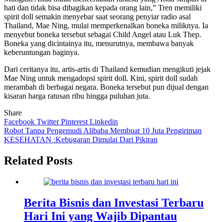
hati dan tidak bisa dibagikan kepada orang lain,” Tren memiliki
spirit doll semakin menyebar saat seorang penyiar radio asal
Thailand, Mae Ning, mulai memperkenalkan boneka miliknya. Ia
menyebut boneka tersebut sebagai Child Angel atau Luk Thep.
Boneka yang dicintainya itu, menurutnya, membawa banyak
keberuntungan baginya.
Dari ceritanya itu, artis-artis di Thailand kemudian mengikuti jejak
Mae Ning untuk mengadopsi spirit doll. Kini, spirit doll sudah
merambah di berbagai negara. Boneka tersebut pun dijual dengan
kisaran harga ratusan ribu hingga puluhan juta.
Share
Facebook
Twitter
Pinterest
Linkedin
Navigasi
Robot Tanpa Pengemudi Alibaba Membuat 10 Juta Pengiriman
KESEHATAN :Kebugaran Dimulai Dari Pikiran
pos
Related Posts
Berita Bisnis dan Investasi Terbaru
Hari Ini yang Wajib Dipantau