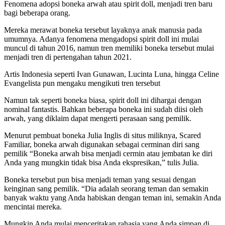
Fenomena adopsi boneka arwah atau spirit doll, menjadi tren baru
bagi beberapa orang.
Mereka merawat boneka tersebut layaknya anak manusia pada
umumnya. Adanya fenomena mengadopsi spirit doll ini mulai
muncul di tahun 2016, namun tren memiliki boneka tersebut mulai
menjadi tren di pertengahan tahun 2021.
Artis Indonesia seperti Ivan Gunawan, Lucinta Luna, hingga Celine
Evangelista pun mengaku mengikuti tren tersebut
Namun tak seperti boneka biasa, spirit doll ini dihargai dengan
nominal fantastis. Bahkan beberapa boneka ini sudah diisi oleh
arwah, yang diklaim dapat mengerti perasaan sang pemilik.
Menurut pembuat boneka Julia Inglis di situs miliknya, Scared
Familiar, boneka arwah digunakan sebagai cerminan diri sang
pemilik “Boneka arwah bisa menjadi cermin atau jembatan ke diri
Anda yang mungkin tidak bisa Anda ekspresikan,” tulis Julia.
Boneka tersebut pun bisa menjadi teman yang sesuai dengan
keinginan sang pemilik. “Dia adalah seorang teman dan semakin
banyak waktu yang Anda habiskan dengan teman ini, semakin Anda
mencintai mereka.
Mungkin Anda mulai menceritakan rahasia yang Anda simpan di