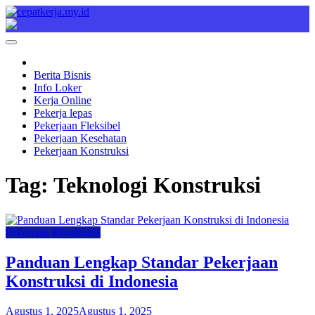
Skip
to
Cepat Kerja
Berita Bisnis
content
Berita Bisnis
Info Loker
Kerja Online
Pekerja lepas
Pekerjaan Fleksibel
Pekerjaan Kesehatan
Pekerjaan Konstruksi
Tag:
Teknologi Konstruksi
Pekerjaan Konstruksi
Panduan Lengkap Standar Pekerjaan
Konstruksi di Indonesia
Agustus 1, 2025
Agustus 1, 2025