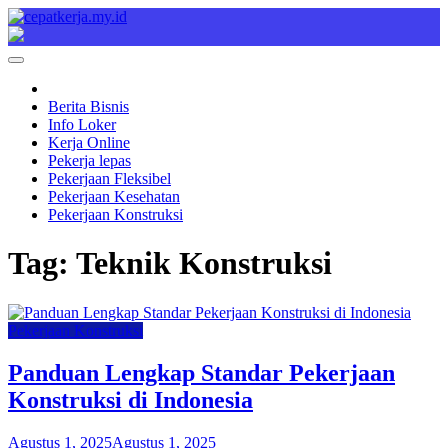
Skip
to
Cepat Kerja
Berita Bisnis
content
Berita Bisnis
Info Loker
Kerja Online
Pekerja lepas
Pekerjaan Fleksibel
Pekerjaan Kesehatan
Pekerjaan Konstruksi
Tag:
Teknik Konstruksi
Pekerjaan Konstruksi
Panduan Lengkap Standar Pekerjaan
Konstruksi di Indonesia
Agustus 1, 2025
Agustus 1, 2025