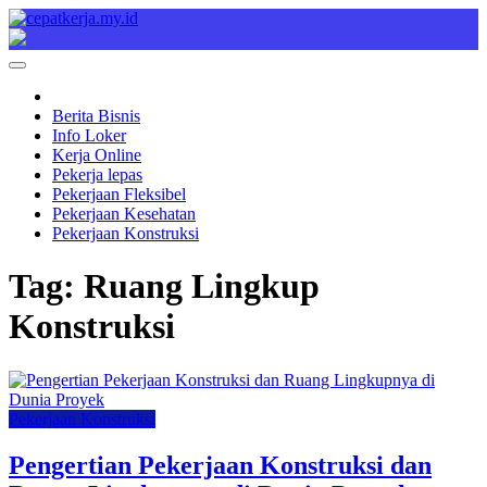
Skip
to
Cepat Kerja
Berita Bisnis
content
Berita Bisnis
Info Loker
Kerja Online
Pekerja lepas
Pekerjaan Fleksibel
Pekerjaan Kesehatan
Pekerjaan Konstruksi
Tag:
Ruang Lingkup
Konstruksi
Pekerjaan Konstruksi
Pengertian Pekerjaan Konstruksi dan