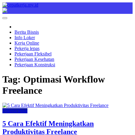
Skip
to
Cepat Kerja
Berita Bisnis
content
Berita Bisnis
Info Loker
Kerja Online
Pekerja lepas
Pekerjaan Fleksibel
Pekerjaan Kesehatan
Pekerjaan Konstruksi
Tag:
Optimasi Workflow
Freelance
Pekerja lepas
5 Cara Efektif Meningkatkan
Produktivitas Freelance