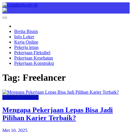
Skip
to
Cepat Kerja
Berita Bisnis
content
Berita Bisnis
Info Loker
Kerja Online
Pekerja lepas
Pekerjaan Fleksibel
Pekerjaan Kesehatan
Pekerjaan Konstruksi
Tag:
Freelancer
Pekerjaan Fleksibel
Mengapa Pekerjaan Lepas Bisa Jadi
Pilihan Karier Terbaik?
Mei 10, 2025