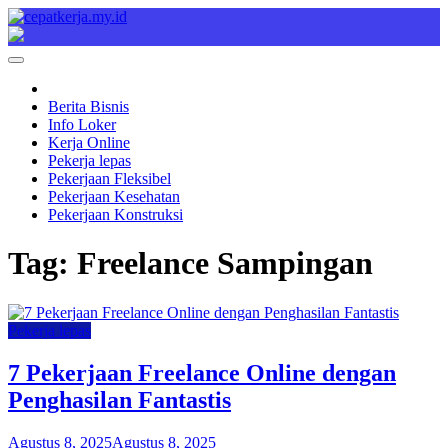
Skip
to
Cepat Kerja
Berita Bisnis
content
Berita Bisnis
Info Loker
Kerja Online
Pekerja lepas
Pekerjaan Fleksibel
Pekerjaan Kesehatan
Pekerjaan Konstruksi
Tag:
Freelance Sampingan
Pekerja lepas
7 Pekerjaan Freelance Online dengan
Penghasilan Fantastis
Agustus 8, 2025
Agustus 8, 2025