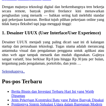
Dengan majunya teknologi digital dan berkembangnya tren bekerja
secara remote, banyak profesi freelance kini menawarkan
penghasilan yang menarik — bahkan sering kali melebihi standar
gaji pekerjaan kantoran. Berikut tujuh pilihan pekerjaan online yang
tidak hanya fleksibel tapi juga menggaji tinggi:
1.
Desainer UI/UX (User Interface/User Experience)
Desainer UI/UX menjadi yang paling dicari saat ini di kalangan
startup dan perusahaan teknologi. Tugas utama adalah merancang
antarmuka visual dan pengalaman pengguna untuk aplikasi atau
situs web agar tampak menarik dan mudah digunakan. Gajinya
sangat variatif, bisa berkisar Rp 8 juta hingga Rp 30 juta per bulan,
tergantung pada pengalaman, portofolio, dan jenis
…
Selengkapnya..
Pos-pos Terbaru
Berita Bisnis dan Investasi Terbaru Hari Ini yang Wajib
Dipantau
Jenis Pekerjaan Konstruksi Batu yang Paling Banyak Dipakai
Pentingnya Sistem Sirkulasi Udara dalam Bangunan Modern