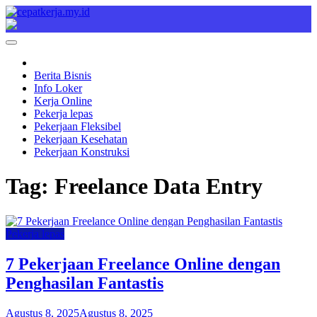
Skip
to
Cepat Kerja
Berita Bisnis
content
Berita Bisnis
Info Loker
Kerja Online
Pekerja lepas
Pekerjaan Fleksibel
Pekerjaan Kesehatan
Pekerjaan Konstruksi
Tag:
Freelance Data Entry
Pekerja lepas
7 Pekerjaan Freelance Online dengan
Penghasilan Fantastis
Agustus 8, 2025
Agustus 8, 2025