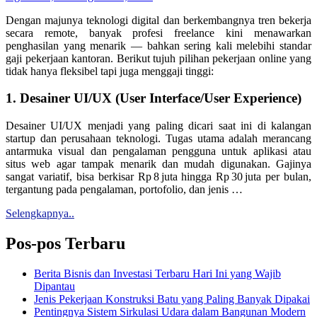
Dengan majunya teknologi digital dan berkembangnya tren bekerja
secara remote, banyak profesi freelance kini menawarkan
penghasilan yang menarik — bahkan sering kali melebihi standar
gaji pekerjaan kantoran. Berikut tujuh pilihan pekerjaan online yang
tidak hanya fleksibel tapi juga menggaji tinggi:
1.
Desainer UI/UX (User Interface/User Experience)
Desainer UI/UX menjadi yang paling dicari saat ini di kalangan
startup dan perusahaan teknologi. Tugas utama adalah merancang
antarmuka visual dan pengalaman pengguna untuk aplikasi atau
situs web agar tampak menarik dan mudah digunakan. Gajinya
sangat variatif, bisa berkisar Rp 8 juta hingga Rp 30 juta per bulan,
tergantung pada pengalaman, portofolio, dan jenis
…
Selengkapnya..
Pos-pos Terbaru
Berita Bisnis dan Investasi Terbaru Hari Ini yang Wajib
Dipantau
Jenis Pekerjaan Konstruksi Batu yang Paling Banyak Dipakai
Pentingnya Sistem Sirkulasi Udara dalam Bangunan Modern