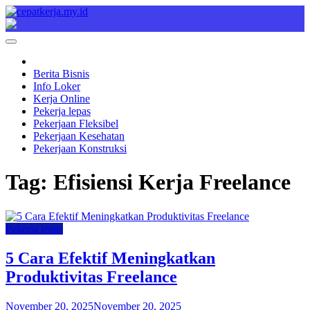
Skip
to
Cepat Kerja
Berita Bisnis
content
Berita Bisnis
Info Loker
Kerja Online
Pekerja lepas
Pekerjaan Fleksibel
Pekerjaan Kesehatan
Pekerjaan Konstruksi
Tag:
Efisiensi Kerja Freelance
Pekerja lepas
5 Cara Efektif Meningkatkan
Produktivitas Freelance
November 20, 2025
November 20, 2025