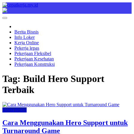
Skip
to
Cepat Kerja
Berita Bisnis
content
Berita Bisnis
Info Loker
Kerja Online
Pekerja lepas
Pekerjaan Fleksibel
Pekerjaan Kesehatan
Pekerjaan Konstruksi
Tag:
Build Hero Support
Terbaik
Berita Bisnis
Cara Menggunakan Hero Support untuk
Turnaround Game