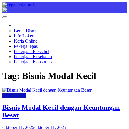
Skip
to
Cepat Kerja
Berita Bisnis
content
Berita Bisnis
Info Loker
Kerja Online
Pekerja lepas
Pekerjaan Fleksibel
Pekerjaan Kesehatan
Pekerjaan Konstruksi
Tag:
Bisnis Modal Kecil
Berita Bisnis
Bisnis Modal Kecil dengan Keuntungan
Besar
Oktober 11, 2025
Oktober 11, 2025