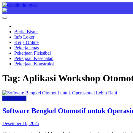
Skip
to
Cepat Kerja
Berita Bisnis
content
Berita Bisnis
Info Loker
Kerja Online
Pekerja lepas
Pekerjaan Fleksibel
Pekerjaan Kesehatan
Pekerjaan Konstruksi
Tag:
Aplikasi Workshop Otomot
Berita Bisnis
Software Bengkel Otomotif untuk Operasi
Desember 16, 2025