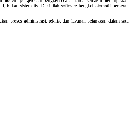
aan modern, pengelolaan bengkel secara manual semakin menunjukkan
tif, bukan sistematis. Di sinilah software bengkel otomotif berperan
an proses administrasi, teknis, dan layanan pelanggan dalam satu