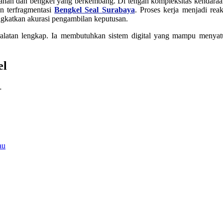
rtahan dan bengkel yang berkembang. Di tengah kompleksitas kendar
an terfragmentasi
Bengkel Seal Surabaya
. Proses kerja menjadi reak
ingkatkan akurasi pengambilan keputusan.
alatan lengkap. Ia membutuhkan sistem digital yang mampu menyatuk
el
…
au