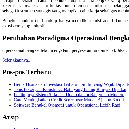
Disiplin operasional adalah pembeda utama antara bengkel yang be
keterbatasannya. Catatan kertas mudah tercecer. Informasi pelangg
sebagai instrumen strategis yang merapikan alur kerja sekaligus men
Bengkel modern tidak cukup hanya memiliki teknisi andal dan per
ekosistem yang kohesif.
Perubahan Paradigma Operasional Bengk
Operasional bengkel telah mengalami pergeseran fundamental. Jika 
Selengkapnya..
Pos-pos Terbaru
Berita Bisnis dan Investasi Terbaru Hari Ini yang Wajib Dipant
Jenis Pekerjaan Konstruksi Batu yang Paling Banyak Dipakai
Pentingnya Sistem Sirkulasi Udara dalam Bangunan Modern
Cara Meningkatkan Credit Score agar Mudah Ajukan Kredit
Software Bengkel Otomotif untuk Operasional Lebih Rapi
Arsip