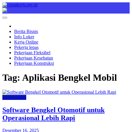
Skip
to
Cepat Kerja
Berita Bisnis
content
Berita Bisnis
Info Loker
Kerja Online
Pekerja lepas
Pekerjaan Fleksibel
Pekerjaan Kesehatan
Pekerjaan Konstruksi
Tag:
Aplikasi Bengkel Mobil
Berita Bisnis
Software Bengkel Otomotif untuk
Operasional Lebih Rapi
Desember 16, 2025