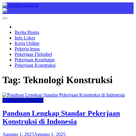
Skip
to
Cepat Kerja
Berita Bisnis
content
Berita Bisnis
Info Loker
Kerja Online
Pekerja lepas
Pekerjaan Fleksibel
Pekerjaan Kesehatan
Pekerjaan Konstruksi
Tag:
Teknologi Konstruksi
Pekerjaan Konstruksi
Panduan Lengkap Standar Pekerjaan
Konstruksi di Indonesia
Agustus 1, 2025
Agustus 1, 2025