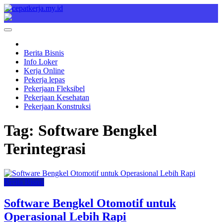
Skip
to
Cepat Kerja
Berita Bisnis
content
Berita Bisnis
Info Loker
Kerja Online
Pekerja lepas
Pekerjaan Fleksibel
Pekerjaan Kesehatan
Pekerjaan Konstruksi
Tag:
Software Bengkel
Terintegrasi
Berita Bisnis
Software Bengkel Otomotif untuk
Operasional Lebih Rapi