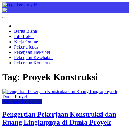
Skip
to
Cepat Kerja
Berita Bisnis
content
Berita Bisnis
Info Loker
Kerja Online
Pekerja lepas
Pekerjaan Fleksibel
Pekerjaan Kesehatan
Pekerjaan Konstruksi
Tag:
Proyek Konstruksi
Pekerjaan Konstruksi
Pengertian Pekerjaan Konstruksi dan
Ruang Lingkupnya di Dunia Proyek