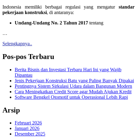
Indonesia memiliki berbagai regulasi yang mengatur
standar
pekerjaan konstruksi
, di antaranya:
Undang-Undang No. 2 Tahun 2017
tentang
…
Selengkapnya..
Pos-pos Terbaru
Berita Bisnis dan Investasi Terbaru Hari Ini yang Wajib
Dipantau
Jenis Pekerjaan Konstruksi Batu yang Paling Banyak Dipakai
Pentingnya Sistem Sirkulasi Udara dalam Bangunan Modern
Cara Meningkatkan Credit Score agar Mudah Ajukan Kredit
Software Bengkel Otomotif untuk Operasional Lebih Rapi
Arsip
Februari 2026
Januari 2026
Desember 2025