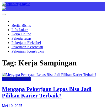
Skip
to
Cepat Kerja
Berita Bisnis
content
Berita Bisnis
Info Loker
Kerja Online
Pekerja lepas
Pekerjaan Fleksibel
Pekerjaan Kesehatan
Pekerjaan Konstruksi
Tag:
Kerja Sampingan
Pekerjaan Fleksibel
Mengapa Pekerjaan Lepas Bisa Jadi
Pilihan Karier Terbaik?
Mei 10, 2025