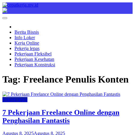
Skip
to
Cepat Kerja
Berita Bisnis
content
Berita Bisnis
Info Loker
Kerja Online
Pekerja lepas
Pekerjaan Fleksibel
Pekerjaan Kesehatan
Pekerjaan Konstruksi
Tag:
Freelance Penulis Konten
Pekerja lepas
7 Pekerjaan Freelance Online dengan
Penghasilan Fantastis
Agustus 8, 2025
Agustus 8, 2025