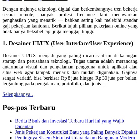
Dengan majunya teknologi digital dan berkembangnya tren bekerja
secara remote, banyak profesi freelance kini menawarkan
penghasilan yang menarik — bahkan sering kali melebihi standar
gaji pekerjaan kantoran. Berikut tujuh pilihan pekerjaan online yang
tidak hanya fleksibel tapi juga menggaji tinggi:
1.
Desainer UI/UX (User Interface/User Experience)
Desainer UI/UX menjadi yang paling dicari saat ini di kalangan
startup dan perusahaan teknologi. Tugas utama adalah merancang
antarmuka visual dan pengalaman pengguna untuk aplikasi atau
situs web agar tampak menarik dan mudah digunakan. Gajinya
sangat variatif, bisa berkisar Rp 8 juta hingga Rp 30 juta per bulan,
tergantung pada pengalaman, portofolio, dan jenis
…
Selengkapnya..
Pos-pos Terbaru
Berita Bisnis dan Investasi Terbaru Hari Ini yang Wajib
Dipantau
Jenis Pekerjaan Konstruksi Batu yang Paling Banyak Dipakai
Pentingnya Sistem Sirkulasi Udara dalam Bangunan Modern