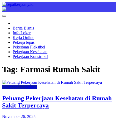
Skip
to
Cepat Kerja
Berita Bisnis
content
Berita Bisnis
Info Loker
Kerja Online
Pekerja lepas
Pekerjaan Fleksibel
Pekerjaan Kesehatan
Pekerjaan Konstruksi
Tag:
Farmasi Rumah Sakit
Pekerjaan Kesehatan
Peluang Pekerjaan Kesehatan di Rumah
Sakit Terpercaya
November 26, 2025