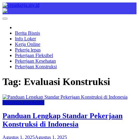
Skip
to
Cepat Kerja
Berita Bisnis
content
Berita Bisnis
Info Loker
Kerja Online
Pekerja lepas
Pekerjaan Fleksibel
Pekerjaan Kesehatan
Pekerjaan Konstruksi
Tag:
Evaluasi Konstruksi
Pekerjaan Konstruksi
Panduan Lengkap Standar Pekerjaan
Konstruksi di Indonesia
Agustus 1, 2025
Agustus 1, 2025