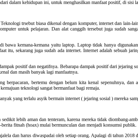
ndari dalam kehidupan ini, untuk menghasilkan manfaat positif, di sisi
eknologi trsebut biasa dikenal dengan komputer, internet dan lain-lai
mputer untuk pelajaran. Dan alat canggih tersebut juga sudah sanga
s di bawa kemana-kemana yaitu laptop. Laptop tidak hanya digunakan 
aat itu, sekarang juga sudah ada internet. Internet adalah sebuah ja
 dampak positif dan negatifnya. Bebarapa dampak positif dari jejaring 
kenal dan masih banyak lagi manfaatnya.
ang berpacaran, bertemu dengan belum kita kenal sepenuhnya, dan 
h kemajuan teknologi sangat bermanfaat bagi remaja.
anyak yang terlalu asyik bermain internet ( jejaring sosial ) mereka s
 sedikit lebih aman dan tenteram, karena mereka tidak diombang-ambi
a-berita fitnah (hoax) mulai bermunculan dan menjadi konsumsi publik.
erajalela dan harus diwaspadai oleh setiap orang. Apalagi di tahun 20