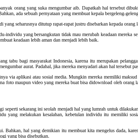
banyak orang yang suka mengumbar aib. Dapatkah hal tersebut dibuktik
an, ada sebuah pernyataan yang membuat kepala bergeleng-geleng, yai
i yang seharusnya ditutup rapat-rapat justru disebarkan kepada orang 
vidu-individu yang bersangkutan tidak mau merubah keadaan mereka sen
embuat keadaan lebih aman dan menjadi lebih baik.
g tabu bagi masyarakat Indonesia, karena itu merupakan pelangga
engumbar aurat. Padahal, jika mereka menyadari akan hal tersebut pas
inya via aplikasi atau sosial media. Mungkin mereka memiliki maksu
ena foto maupun video yang mereka buat bisa didownload oleh orang la
i seperti sekarang ini seolah menjadi hal yang lumrah untuk dilakukan
ividu yang melakukan kesalahan, kebetulan individu itu memiliki so
ui. Bahkan, hal yang demikian itu membuat kita mengelus dada, karena
logi yang bisa disebutkan.