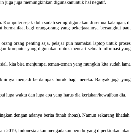
 lain juga juga memungkinkan digunakanuntuk hal negatif.
n. Komputer sejak dulu sudah sering digunakan di semua kalangan, di
t bermanfaat bagi orang-orang yang pekerjaaannya bersangkut paut
orang-orang penting saja, pelajar pun mamakai laptop untuk proses
ringan komputer yang digunakan untuk mencari sebuah informasi yang
sosial, kita bisa menjumpai teman-teman yang mungkin kita sudah lama
akhirnya menjadi berdampak buruk bagi mereka. Banyak juga yang
ampai lupa waktu dan lupa apa yang harus dia kerjakan/kewajiban dia.
ngkan dengan adanya berita fitnah (hoax). Namun sekarang lihatlah,
18 dan 2019, Indonesia akan mengadakan pemilu yang diperkirakan akan