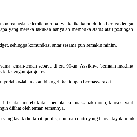
upan manusia sedemikian rupa. Ya, ketika kamu duduk bertiga dengan
ut, apa yang mereka lakukan hanyalah membuka status atau postingan-
dget, sehingga komunikasi antar sesama pun semakin minim.
rsama teman-teman sebaya di era 90-an. Asyiknya bermain ingkling,
 sibuk dengan gadgetnya.
 perlahan-lahan akan hilang di kehidupan bermasyarakat.
a ini sudah merebak dan menjalar ke anak-anak muda, khususnya di
ngin dilihat oleh teman-temannya.
o yang layak dinikmati publik, dan mana foto yang hanya layak untuk