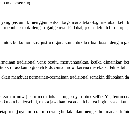
an nama seseorang.
apan yang pas untuk menggambarkan bagaimana teknologi merubah kehid
ih memilih sibuk dengan gadgetnya. Padahal, jika diteliti lebih lanj
n untuk berkomunikasi justru digunakan untuk berdua-duaan dengan ga
rmainan tradisional yang begitu menyenangkan, ketika dimainkan be
tidak dirasakan lagi oleh kids zaman now, karena mereka sudah terlalu
akan membuat permainan-permainan tradisional semakin dilupakan dan
 zaman now justru memainkan tongsisnya untuk selfie. Ya, fenomen
akukan hal tersebut, maka jawabannya adalah hanya ingin eksis atau i
u tetap menjaga norma-norma yang berlaku dan mengetahui manakah fot