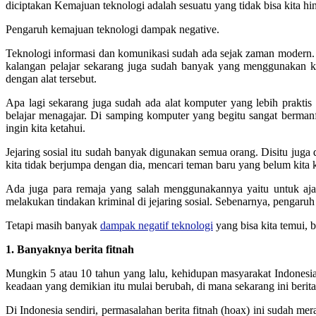
diciptakan Kemajuan teknologi adalah sesuatu yang tidak bisa kita hi
Pengaruh kemajuan teknologi dampak negative.
Teknologi informasi dan komunikasi sudah ada sejak zaman modern. T
kalangan pelajar sekarang juga sudah banyak yang menggunakan ko
dengan alat tersebut.
Apa lagi sekarang juga sudah ada alat komputer yang lebih prakti
belajar menagajar. Di samping komputer yang begitu sangat bermanf
ingin kita ketahui.
Jejaring sosial itu sudah banyak digunakan semua orang. Disitu juga
kita tidak berjumpa dengan dia, mencari teman baru yang belum kita 
Ada juga para remaja yang salah menggunakannya yaitu untuk aj
melakukan tindakan kriminal di jejaring sosial. Sebenarnya, pengaru
Tetapi masih banyak
dampak negatif teknologi
yang bisa kita temui, b
1. Banyaknya berita fitnah
Mungkin 5 atau 10 tahun yang lalu, kehidupan masyarakat Indonesia
keadaan yang demikian itu mulai berubah, di mana sekarang ini berit
Di Indonesia sendiri, permasalahan berita fitnah (hoax) ini sudah m