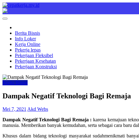
Skip
to
Cepat Kerja
Berita Bisnis
content
Berita Bisnis
Info Loker
Kerja Online
Pekerja lepas
Pekerjaan Fleksibel
Pekerjaan Kesehatan
Pekerjaan Konstruksi
Berita Bisnis
Dampak Negatif Teknologi Bagi Remaja
Mei 7, 2021
Akd Webs
Dampak Negatif Teknologi Bagi Remaja :
karena kemajuan teknol
manusia. Memberikan banyak kemudahan, serta sebagai cara baru dal
Khusus dalam bidang teknologi masyarakat sudahmenikmati banyak