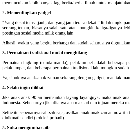
memunculkan lebih banyak lagi berita-berita fitnah untuk menjatuhk
2. Mementingkan gadget
“Yang dekat terasa jauh, dan yang jauh terasa dekat.” Itulah ungk
seorang teman, biasanya salah satu atau mungkin ketiga-tiganya leb
postingan sosial media milik orang lain.
Alhasil, waktu yang begitu berharga dan sudah seharusnya digunaka
3. Permainan tradisional mulai menghilang
Permainan ingkling (sunda manda), petak umpet adalah beberapa pe
petak umpet, dan beberapa permainan tradisional lain mungkin sudah 
Ya, sibuknya anak-anak zaman sekarang dengan gadget, mau tak mau 
4. Selalu ingin dilihat
Jika anak-anak 90-an memainkan layang-layangnya, maka anak-anak
Indonesia. Sebenarnya jika ditanya apa maksud dan tujuan mereka mel
Selfie itu sebenarnya sah-sah saja, asalkan anak-anak zaman now it
dinikmati sendiri (koleksi pribadi).
5. Suka mengumbar aib